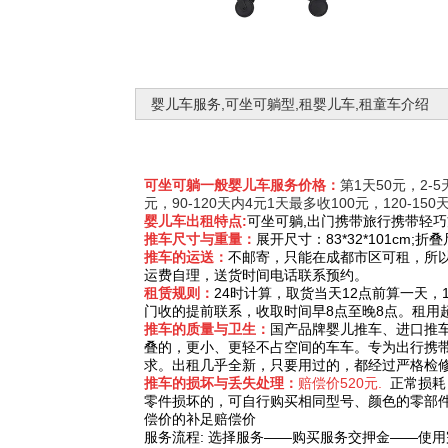
婴儿车服务,可坐可躺型,租婴儿车,租童车介绍
可坐可躺一般婴儿车服务价格：
第1天50元，2-5
元，90-120天内4元1天最多收100元，120-15
婴儿车出租特点:
可坐可躺,出门携带旅行携带轻巧
推车尺寸与重量：
展开尺寸：83*32*101cm;折叠尺
推车的运送：
不邮寄，只能在成都市区可租，所
运费自理，送货时间电话联系预约。
租赁规则：
24时计算，取货当天12点前算一天
门收的提前联系，收取时间早8点至晚8点。租用
推车的质量与卫生：
国产品牌婴儿推车、进口推
叠的，更小、更轻不占空间的车车。专为出行携
求。出租几乎全新，只要用过的，都经过严格检
推车的损坏与丢失处理：
赔偿价520元.
正常损耗
零件损坏的，可自行购买相同型号、颜色的零部
偿价的补足赔偿价
服务流程: 选择服务——购买服务交押金——使