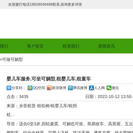
欢迎拨打电话18828048488联系,咨询更多详情
我们
客户留言
联系我们
新闻咨讯
->
可做可躺型
婴儿车服务,可坐可躺型,租婴儿车,租童车
分享到：
QQ空间
新浪微博
腾讯微博
人人网
微信
点击：3435
日期：2022-10-12 13:55:
来源：乡音租赁·租轮椅/租婴儿车/租拐
杖…
导语：适合0至3岁,四轮避震、可躺也可坐、简易收车、高景观、五
脚刹车、铝合金材质、可带上飞机、防汗手把、透气后窗、超大置物