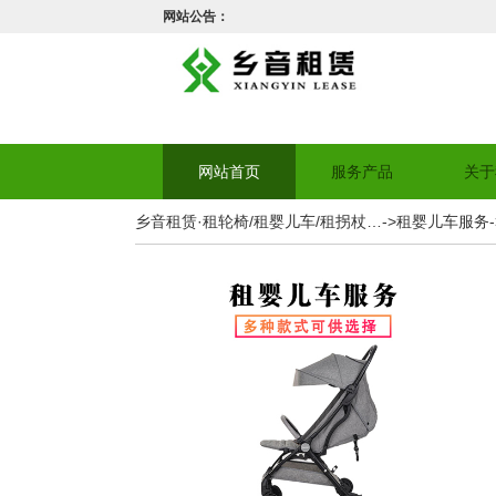
网站公告：
网站首页
服务产品
关于
乡音租赁·租轮椅/租婴儿车/租拐杖…
->
租婴儿车服务