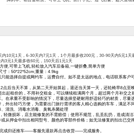
天内10元1天，6-30天内7元1天，1个月最多收200元，30-90天内5元1天
0天内3元1天最多收60元，150天后1元1天
方便,可带上飞机,轻松放入汽车后备箱,一键折叠,简单方便
寸：50*22*52cm;重量：4.9kg
以只能选择自提或网约车，运费自付。如不是太远的地点，电话联系客户
，12点后当天不算，从第二天开始算起，退还当天算一天，还轮椅早8点至
超出起租价的，不用补交租金，可以继续租满两个月，超过两个月补交之
车。在承重不受影响的情况下，尽量选择坚硬耐用舒适轻巧的材质，尽量
带，外出轻巧方便，为需要出门旅行需求的客人精心选购的车车，满足不
修、清洗、消毒水消毒、臭氧杀菌处理
，
轻微损坏，店主能修复的
不需赔偿；使用不规范，乱丢乱扔，造成清洁
件或从押金中扣出
相同型号、颜色的零部件价格；如无法修复的扣出已交押
用完成归还推车——客服先退款再点击收货——完成服务。