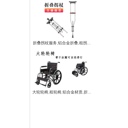
折叠拐杖服务,铝合金折叠,租拐...
大轮轮椅,租轮椅,铝合金材质,折...