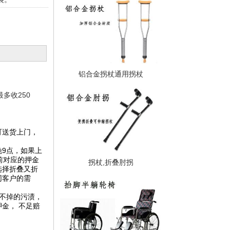
铝合金拐杖通用拐杖
最多收250
可送货上门，
晚9点，如果上
前对应的押金
拐杖,折叠肘拐
选择折叠又折
同客户的需
不掉的污渍，
金， 不足赔